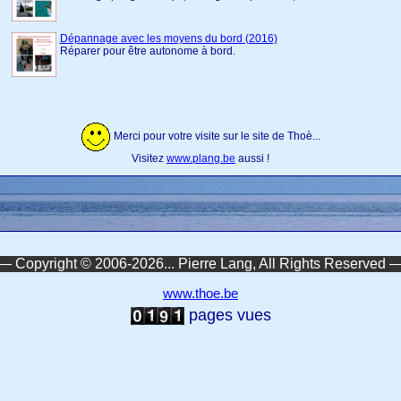
Dépannage avec les moyens du bord (2016)
Réparer pour être autonome à bord.
Merci pour votre visite sur le site de Thoè...
Visitez
www.plang.be
aussi !
— Copyright © 2006-2026... Pierre Lang, All Rights Reserved 
www.thoe.be
pages vues