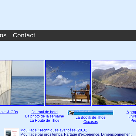
pos
Contact
Books & CDs
Journal de bord
A pro
La photo de la semaine
Livr
La Bootik de Thoè
La Route de Thoè
Pr
Occases
Mouillage : Techniques avancées (2016)
Mouillage par gros temps, Partage d'expérience, Dimensionnement.