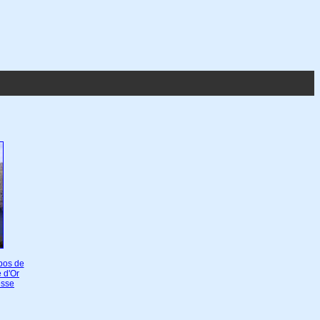
pos de
e d'Or
esse